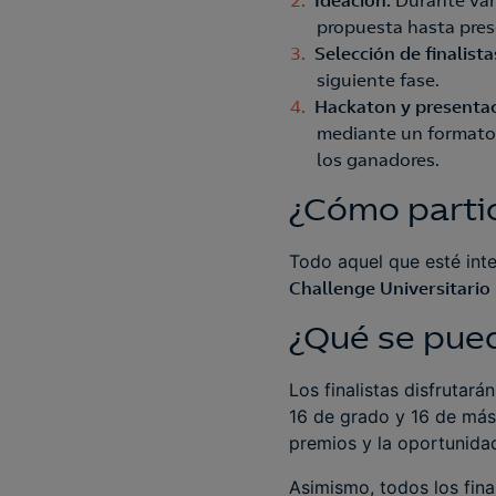
Ideación:
Durante var
propuesta hasta pres
Selección de finalista
siguiente fase.
Hackaton
y presentac
mediante un format
los ganadores.
¿Cómo parti
Todo aquel que esté int
Challenge Universitario
¿Qué se pue
Los finalistas disfrutará
16 de grado y 16 de más
premios y la oportunidad
Asimismo, todos los final