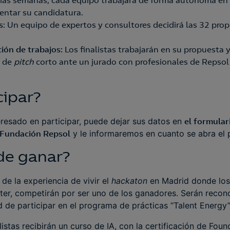
ias semanas, cada equipo trabajará de forma autónoma en 
entar su candidatura.
s
: Un equipo de expertos y consultores decidirá las 32 pro
ión de trabajos:
Los finalistas trabajarán en su propuesta
o de
pitch
corto ante un jurado con profesionales de Repsol
cipar?
eresado en participar, puede dejar sus datos en
el
formulari
 Fundación Repsol
y le informaremos en cuanto se abra el p
de ganar?
n de la experiencia de vivir el
hackaton
en Madrid donde los 
ter, competirán por ser uno de los ganadores. Serán reco
 de participar en el programa de prácticas “Talent Energy”
istas recibirán un curso de IA, con la certificación de Foun