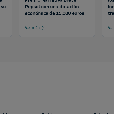
ra
Premio Narrativa Breve
lo
 su
Repsol con una dotación
in
económica de 15.000 euros
tr
Pr
Ver más
Ve