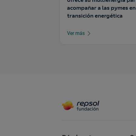
ofrece su multienergía pa
acompañar a las pymes en
transición energética
Ver más