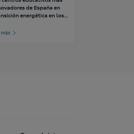
s centros educativos más
novadores de España en
ansición energética en los
emios Zinkers 2026
r más