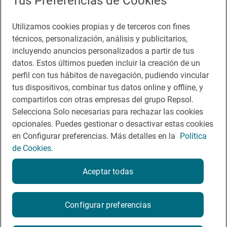
Tus Preferencias de Cookies
Sala de prensa
Utilizamos cookies propias y de terceros con fines
técnicos, personalización, análisis y publicitarios,
incluyendo anuncios personalizados a partir de tus
Te puede interesar
datos. Estos últimos pueden incluir la creación de un
perfil con tus hábitos de navegación, pudiendo vincular
tus dispositivos, combinar tus datos online y offline, y
compartirlos con otras empresas del grupo Repsol.
Aviso legal
Selecciona Solo necesarias para rechazar las cookies
opcionales. Puedes gestionar o desactivar estas cookies
Contacto
en Configurar preferencias. Más detalles en la
Política
Normas participación en RRSS
de Cookies.
Política de cookies
Aceptar todas
Política de privacidad
Configurar preferencias