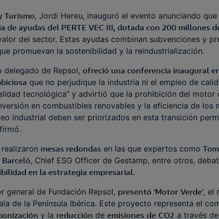
 y Turismo
, Jordi Hereu, inauguró el evento anunciando que e
a de ayudas del PERTE VEC III, dotada con 200 millones d
 valor del sector. Estas ayudas combinan subvenciones y p
e promuevan la sostenibilidad y la reindustrialización.
ro delegado de Repsol,
ofreció una conferencia inaugural e
mbiciosa
que no perjudique la industria ni el empleo de cali
alidad tecnológica” y advirtió que la prohibición del moto
inversión en combustibles renovables y la eficiencia de los 
eo industrial deben ser priorizados en esta transición perm
firmó.
 realizaron
mesas redondas
en las que expertos como
Tomá
 Barceló
, Chief ESG Officer de Gestamp, entre otros, debat
ibilidad en la estrategia empresarial.
tor general de Fundación Repsol,
presentó ‘Motor Verde’
, el
ala de la Península Ibérica. Este proyecto representa el c
bonización
y la
reducción
de
emisiones
de
CO2
a través de