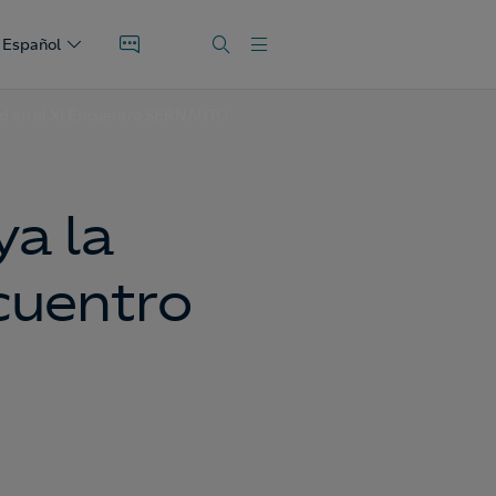
Español
ad en el XI Encuentro SERNAUTO
a la
ncuentro