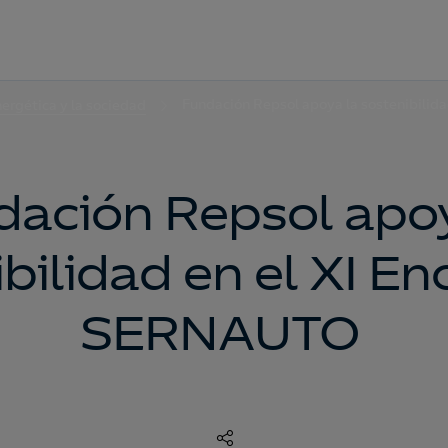
Fundación Repsol apoya la sostenibilid
nergética y la sociedad
dación Repsol apoy
bilidad en el XI E
SERNAUTO