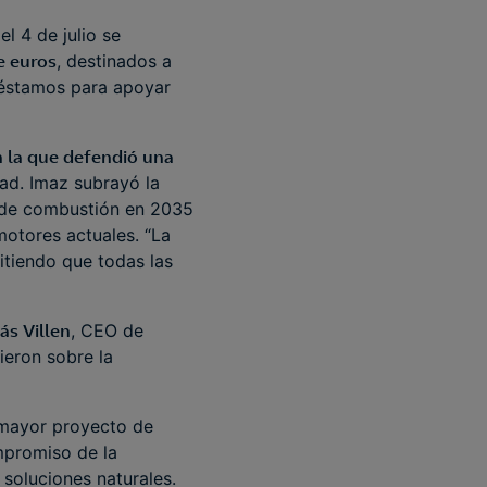
l 4 de julio se
e euros
, destinados a
réstamos para apoyar
n la que defendió una
dad. Imaz subrayó la
r de combustión en 2035
motores actuales. “La
itiendo que todas las
s Villen
, CEO de
ieron sobre la
 mayor proyecto de
ompromiso de la
 soluciones naturales.