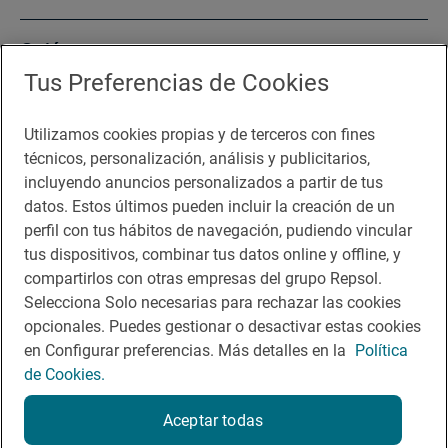
Quiénes somos
Tus Preferencias de Cookies
Sala de prensa
Utilizamos cookies propias y de terceros con fines
técnicos, personalización, análisis y publicitarios,
incluyendo anuncios personalizados a partir de tus
Te puede interesar
datos. Estos últimos pueden incluir la creación de un
perfil con tus hábitos de navegación, pudiendo vincular
tus dispositivos, combinar tus datos online y offline, y
compartirlos con otras empresas del grupo Repsol.
Aviso legal
Selecciona Solo necesarias para rechazar las cookies
opcionales. Puedes gestionar o desactivar estas cookies
Contacto
en Configurar preferencias. Más detalles en la
Política
Normas participación en RRSS
de Cookies.
Política de cookies
Aceptar todas
Política de privacidad