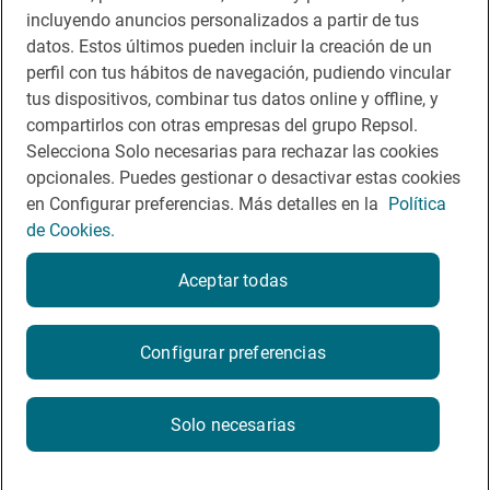
incluyendo anuncios personalizados a partir de tus
Te puede interesar
datos. Estos últimos pueden incluir la creación de un
perfil con tus hábitos de navegación, pudiendo vincular
tus dispositivos, combinar tus datos online y offline, y
compartirlos con otras empresas del grupo Repsol.
Aviso legal
Selecciona Solo necesarias para rechazar las cookies
opcionales. Puedes gestionar o desactivar estas cookies
Contacto
en Configurar preferencias. Más detalles en la
Política
Normas participación en RRSS
de Cookies.
Política de cookies
Aceptar todas
Política de privacidad
Configurar preferencias
2026
Solo necesarias