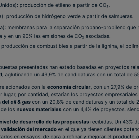
nidos): producción de etileno a partir de CO₂.
): producción de hidrógeno verde a partir de salmueras.
a): membranas para la separación propano-propileno que r
 y en un 90% las emisiones de CO₂ asociadas.
producción de combustibles a partir de la lignina, el polím
puestas presentadas han estado basadas en proyectos rela
d
, aglutinando un 49,9% de candidaturas con un total de 5
 relacionados con la
economía circular
, con un 27,9% de p
er lugar, por cantidad, estarían los proyectos empresariales
a del
oil & gas
con un 20,8% de candidaturas y un total de
 de los
nuevos materiales
con un 4,4% de proyectos, siend
nivel de desarrollo de las propuestas
recibidas. Un 43% d
e
validación del mercado
en el que ya tienen clientes poten
rarlos en ensayos, de cara a refinar y mejorar el producto o