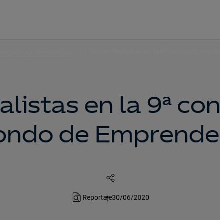
Nueve finalistas en la 9ª convocatoria
nergética y la sociedad
alistas en la 9ª co
Fondo de Emprende
Reportaje
30/06/2020