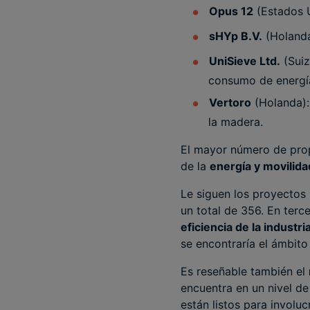
Opus 12
(Estados U
sHYp B.V.
(Holanda
UniSieve Ltd.
(Suiz
consumo de energía
Vertoro
(Holanda): 
la madera.
El mayor número de pro
de la
energía y movilida
Le siguen los proyectos
un total de 356. En terc
eficiencia de la industri
se encontraría el ámbito
Es reseñable también el
encuentra en un nivel d
están listos para involuc