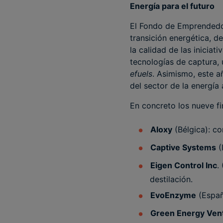
Energía para el futuro
El Fondo de Emprendedor
transición energética, 
la calidad de las inicia
tecnologías de captura,
efuels
. Asimismo, este a
del sector de la energía a
En concreto los nueve fi
Aloxy
(Bélgica): con
Captive Systems
(
Eigen Control Inc
.
destilación.
EvoEnzyme
(Españ
Green Energy Ven