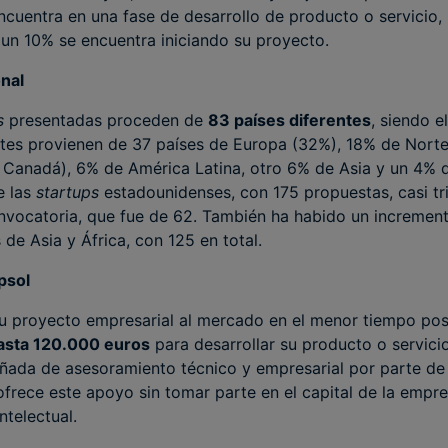
ncuentra en una fase de desarrollo de producto o servicio,
un 10% se encuentra iniciando su proyecto.
nal
ps
presentadas proceden de
83 países diferentes
, siendo 
ntes provienen de 37 países de Europa (32%), 18% de Nort
Canadá), 6% de América Latina, otro 6% de Asia y un 4% d
e las
startups
estadounidenses, con 175 propuestas, casi tr
nvocatoria, que fue de 62. También ha habido un incremento
de Asia y África, con 125 en total.
psol
 su proyecto empresarial al mercado en el menor tiempo pos
asta 120.000 euros
para desarrollar su producto o servici
ada de asesoramiento técnico y empresarial por parte de
frece este apoyo sin tomar parte en el capital de la empre
telectual.