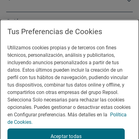
Quiénes somos
Tus Preferencias de Cookies
Sala de prensa
Utilizamos cookies propias y de terceros con fines
técnicos, personalización, análisis y publicitarios,
incluyendo anuncios personalizados a partir de tus
Te puede interesar
datos. Estos últimos pueden incluir la creación de un
perfil con tus hábitos de navegación, pudiendo vincular
tus dispositivos, combinar tus datos online y offline, y
compartirlos con otras empresas del grupo Repsol.
Aviso legal
Selecciona Solo necesarias para rechazar las cookies
opcionales. Puedes gestionar o desactivar estas cookies
Contacto
en Configurar preferencias. Más detalles en la
Política
Normas participación en RRSS
de Cookies.
Política de cookies
Aceptar todas