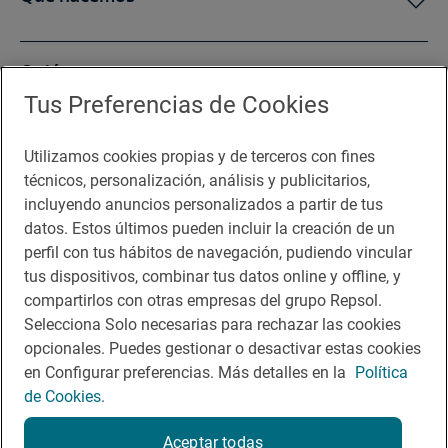
Quiénes somos
Tus Preferencias de Cookies
Sala de prensa
Utilizamos cookies propias y de terceros con fines
técnicos, personalización, análisis y publicitarios,
incluyendo anuncios personalizados a partir de tus
Te puede interesar
datos. Estos últimos pueden incluir la creación de un
perfil con tus hábitos de navegación, pudiendo vincular
tus dispositivos, combinar tus datos online y offline, y
compartirlos con otras empresas del grupo Repsol.
Aviso legal
Selecciona Solo necesarias para rechazar las cookies
opcionales. Puedes gestionar o desactivar estas cookies
Contacto
en Configurar preferencias. Más detalles en la
Política
Normas participación en RRSS
de Cookies.
Política de cookies
Aceptar todas