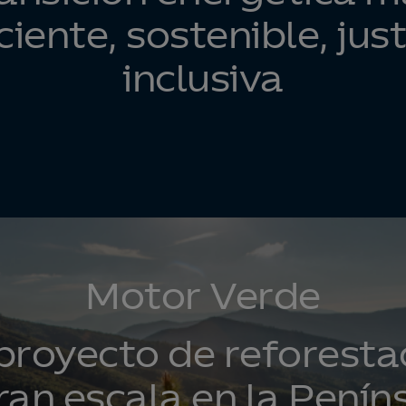
ciente, sostenible, jus
inclusiva​
Motor Verde
proyecto de reforesta
ran escala en la Penín