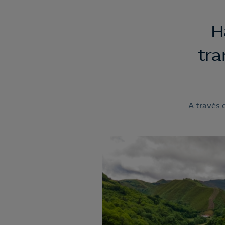
H
tra
A través 