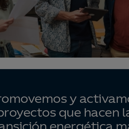
romovemos y activam
proyectos que hacen l
ransición energética m