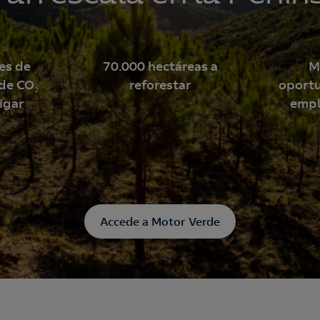
rica para mitigar la hu
de carbono
es de
70.000 hectáreas a
M
de CO₂
reforestar
oport
igar
empl
in
Accede a Motor Verde