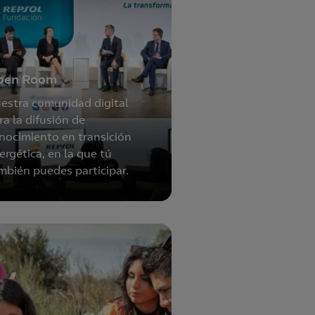
pen Room
estra comunidad digital
ra la difusión de
nocimiento en transición
ergética, en la que tú
mbién puedes participar.