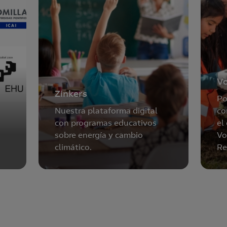
Vo
Zinkers
Po
Nuestra plataforma digital
co
con programas educativos
el
sobre energía y cambio
Vo
climático.
Re