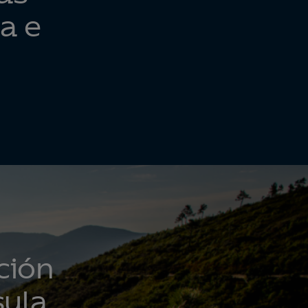
ta e
ción
sula