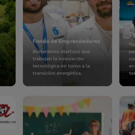
O
Fondo de Emprendedores
Nu
Aceleramos startups que
pa
trabajan la innovación
co
r
tecnológica en torno a la
en
transición energética.
ta