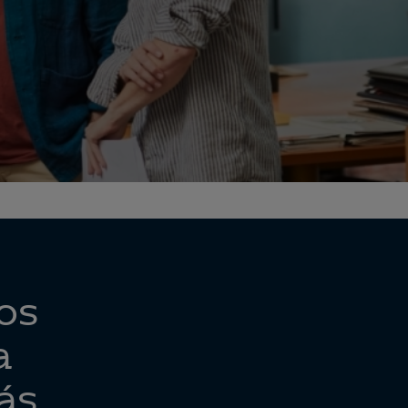
os
a
ás