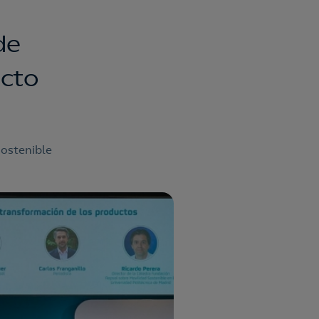
de
acto
sostenible