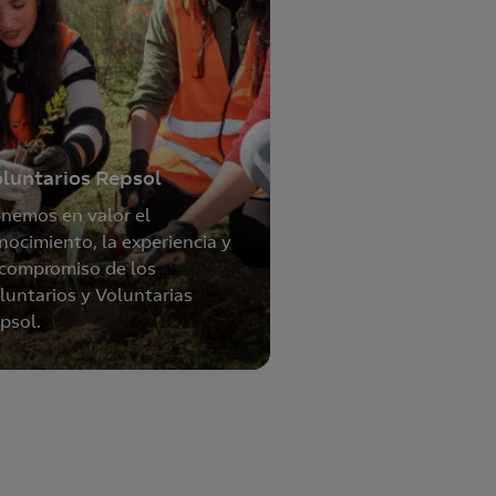
luntarios Repsol
nemos en valor el
nocimiento, la experiencia y
 compromiso de los
luntarios y Voluntarias
psol.