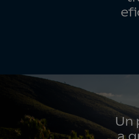
efi
Un 
a g