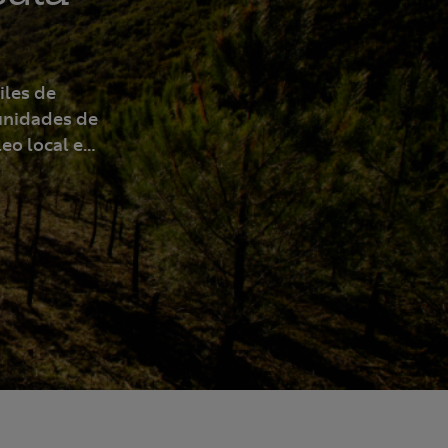
ella
iles de
unidades de
eo local e
clusivo