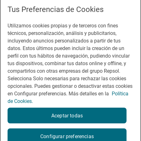
Tus Preferencias de Cookies
Sala de prensa
Utilizamos cookies propias y de terceros con fines
técnicos, personalización, análisis y publicitarios,
incluyendo anuncios personalizados a partir de tus
Te puede interesar
datos. Estos últimos pueden incluir la creación de un
perfil con tus hábitos de navegación, pudiendo vincular
tus dispositivos, combinar tus datos online y offline, y
compartirlos con otras empresas del grupo Repsol.
Aviso legal
Selecciona Solo necesarias para rechazar las cookies
opcionales. Puedes gestionar o desactivar estas cookies
Contacto
en Configurar preferencias. Más detalles en la
Política
Normas participación en RRSS
de Cookies.
Política de cookies
Aceptar todas
Política de privacidad
Configurar preferencias