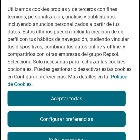
Sala de prensa
Utilizamos cookies propias y de terceros con fines
técnicos, personalización, análisis y publicitarios,
incluyendo anuncios personalizados a partir de tus
Te puede interesar
datos. Estos últimos pueden incluir la creación de un
perfil con tus hábitos de navegación, pudiendo vincular
tus dispositivos, combinar tus datos online y offline, y
compartirlos con otras empresas del grupo Repsol.
Aviso legal
Selecciona Solo necesarias para rechazar las cookies
opcionales. Puedes gestionar o desactivar estas cookies
Contacto
en Configurar preferencias. Más detalles en la
Política
Normas participación en RRSS
de Cookies.
Política de cookies
Aceptar todas
Política de privacidad
Configurar preferencias
2026
Solo necesarias