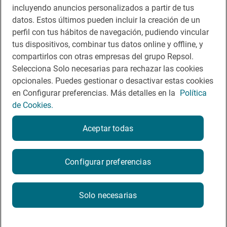
incluyendo anuncios personalizados a partir de tus
Te puede interesar
datos. Estos últimos pueden incluir la creación de un
perfil con tus hábitos de navegación, pudiendo vincular
tus dispositivos, combinar tus datos online y offline, y
compartirlos con otras empresas del grupo Repsol.
Selecciona Solo necesarias para rechazar las cookies
Aviso legal
opcionales. Puedes gestionar o desactivar estas cookies
Contacto
en Configurar preferencias. Más detalles en la
Política
de Cookies.
Normas participación en RRSS
Política de cookies
Aceptar todas
Política de privacidad
Configurar preferencias
2026
Solo necesarias