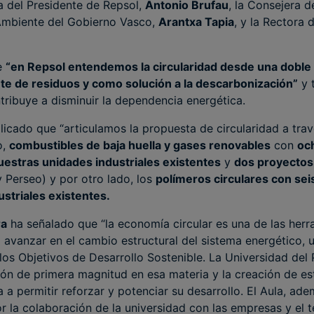
a del Presidente de Repsol,
Antonio Brufau
, la Consejera 
Ambiente del Gobierno Vasco,
Arantxa Tapia
, y la Rectora 
e
“en Repsol entendemos la circularidad desde una doble
ente de residuos y como solución a la descarbonización”
y 
tribuye a disminuir la dependencia energética.
licado que “articulamos la propuesta de circularidad a tra
o,
combustibles de baja huella y gases renovables
con
oc
uestras unidades industriales existentes
y
dos proyectos 
 Perseo) y por otro lado, los
polímeros circulares con sei
ustriales existentes.
ra
ha señalado que “la economía circular es una de las her
avanzar en el cambio estructural del sistema energético
 los Objetivos de Desarrollo Sostenible. La Universidad del
ón de primera magnitud en esa materia y la creación de est
 a permitir reforzar y potenciar su desarrollo. El Aula, ad
r la colaboración de la universidad con las empresas y el t