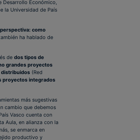
de Desarrollo Económico,
de la Universidad de País
 perspectiva: como
también ha hablado de
vés de
dos tipos de
ho grandes proyectos
distribuidos
(Red
s proyectos integrados
ramientas más sugestivas
, un cambio que debemos
 País Vasco cuenta con
a Aula, en alianza con la
emás, se enmarca en
ejido productivo y