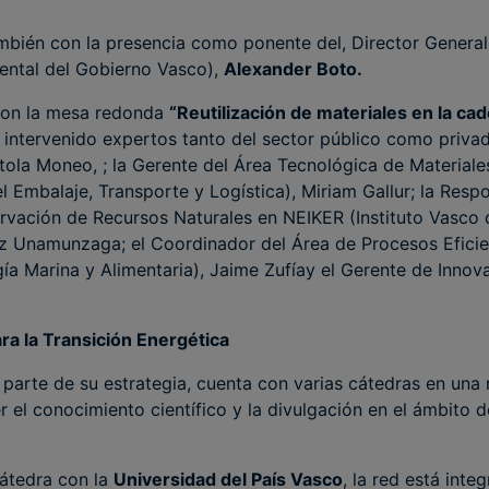
mbién con la presencia como ponente del, Director Genera
ental del Gobierno Vasco),
Alexander Boto.
 con la mesa redonda
“Reutilización de materiales en la cad
n intervenido expertos tanto del sector público como privad
ola Moneo, ; la Gerente del Área Tecnológica de Material
el Embalaje, Transporte y Logística), Miriam Gallur; la Resp
ación de Recursos Naturales en NEIKER (Instituto Vasco d
atz Unamunzaga; el Coordinador del Área de Procesos Eficie
ía Marina y Alimentaria), Jaime Zufíay el Gerente de Innova
a la Transición Energética
parte de su estrategia, cuenta con varias cátedras en una 
 el conocimiento científico y la divulgación en el ámbito de
átedra con la
Universidad del País Vasco
, la red está inte