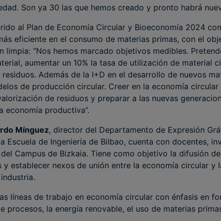
iedad. Son ya 30 las que hemos creado y pronto habrá nuev
erido al Plan de Economía Circular y Bioeconomía 2024 com
ás eficiente en el consumo de materias primas, con el obje
ón limpia: “Nos hemos marcado objetivos medibles. Prete
erial, aumentar un 10% la tasa de utilización de material ci
 residuos. Además de la I+D en el desarrollo de nuevos mat
los de producción circular. Creer en la economía circular
 valorización de residuos y preparar a las nuevas generacio
la economía productiva”.
kardo Mínguez
, director del Departamento de Expresión Grá
 la Escuela de Ingeniería de Bilbao, cuenta con docentes, in
 del Campus de Bizkaia. Tiene como objetivo la difusión d
s y establecer nexos de unión entre la economía circular y 
industria.
ias líneas de trabajo en economía circular con énfasis en fo
de procesos, la energía renovable, el uso de materias prima