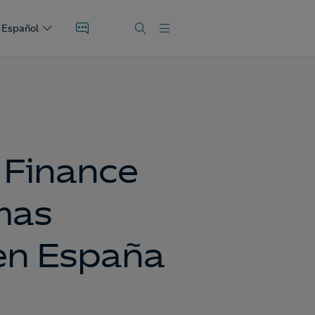
Español
 Finance
mas
en España