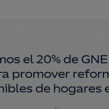
nergética y la sociedad
ara promover reformas ecosostenibles de hogares en España
mos el 20% de GNE
ra promover refor
nibles de hogares 