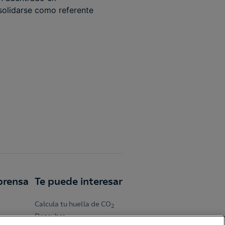
solidarse como referente
prensa
Te puede interesar
Calcula tu huella de CO
2
Descubre