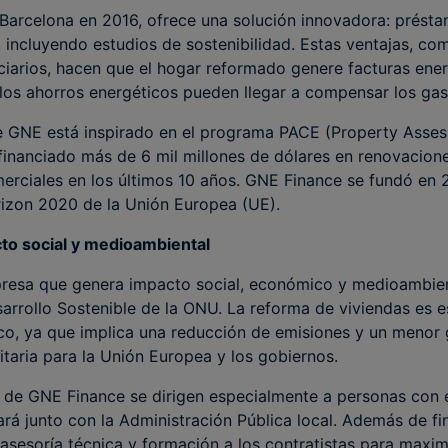
Barcelona en 2016, ofrece una solución innovadora: prést
, incluyendo estudios de sostenibilidad. Estas ventajas, co
iciarios, hacen que el hogar reformado genere facturas ene
los ahorros energéticos pueden llegar a compensar los gas
e GNE está inspirado en el programa PACE (Property Asses
financiado más de 6 mil millones de dólares en renovacione
merciales en los últimos 10 años. GNE Finance se fundó en 
izon 2020 de la Unión Europea (UE).
o social y medioambiental
esa que genera impacto social, económico y medioambient
arrollo Sostenible de la ONU. La reforma de viviendas es es
ico, ya que implica una reducción de emisiones y un menor 
ritaria para la Unión Europea y los gobiernos.
 de GNE Finance se dirigen especialmente a personas con 
ará junto con la Administración Pública local. Además de fin
esoría técnica y formación a los contratistas para maximi