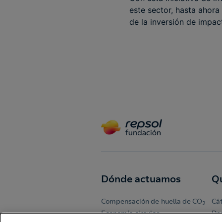
este sector, hasta ahor
de la inversión de impac
Dónde actuamos
Q
Compensación de huella de CO
Cá
2
Economía circular
De