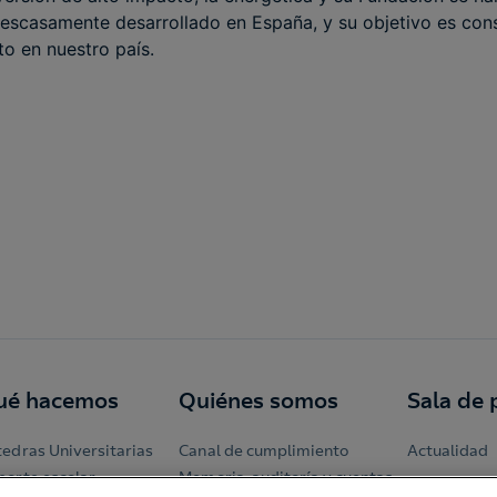
a escasamente desarrollado en España, y su objetivo es con
to en nuestro país.
ué hacemos
Quiénes somos
Sala de 
tedras Universitarias
Canal de cumplimiento
Actualidad
porte escolar
Memoria, auditoría y cuentas