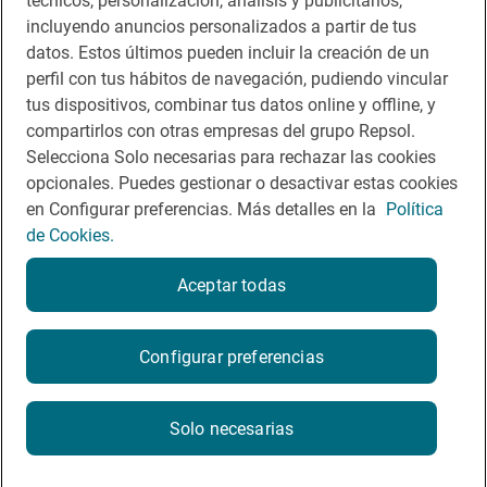
técnicos, personalización, análisis y publicitarios,
incluyendo anuncios personalizados a partir de tus
Te puede interesar
datos. Estos últimos pueden incluir la creación de un
perfil con tus hábitos de navegación, pudiendo vincular
tus dispositivos, combinar tus datos online y offline, y
compartirlos con otras empresas del grupo Repsol.
Aviso legal
Selecciona Solo necesarias para rechazar las cookies
opcionales. Puedes gestionar o desactivar estas cookies
Contacto
en Configurar preferencias. Más detalles en la
Política
Normas participación en RRSS
de Cookies.
Política de cookies
Aceptar todas
Política de privacidad
Configurar preferencias
2026
Solo necesarias