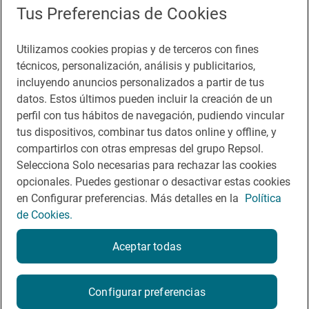
Tus Preferencias de Cookies
Sala de prensa
Utilizamos cookies propias y de terceros con fines
técnicos, personalización, análisis y publicitarios,
incluyendo anuncios personalizados a partir de tus
Te puede interesar
datos. Estos últimos pueden incluir la creación de un
perfil con tus hábitos de navegación, pudiendo vincular
tus dispositivos, combinar tus datos online y offline, y
compartirlos con otras empresas del grupo Repsol.
Aviso legal
Selecciona Solo necesarias para rechazar las cookies
opcionales. Puedes gestionar o desactivar estas cookies
Contacto
en Configurar preferencias. Más detalles en la
Política
Normas participación en RRSS
de Cookies.
Política de cookies
Aceptar todas
Política de privacidad
Configurar preferencias