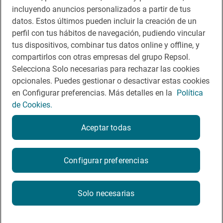
incluyendo anuncios personalizados a partir de tus
Te puede interesar
datos. Estos últimos pueden incluir la creación de un
perfil con tus hábitos de navegación, pudiendo vincular
tus dispositivos, combinar tus datos online y offline, y
compartirlos con otras empresas del grupo Repsol.
Aviso legal
Selecciona Solo necesarias para rechazar las cookies
opcionales. Puedes gestionar o desactivar estas cookies
Contacto
en Configurar preferencias. Más detalles en la
Política
Normas participación en RRSS
de Cookies.
Política de cookies
Aceptar todas
Política de privacidad
Configurar preferencias
2026
Solo necesarias